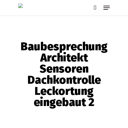
Skip
Menu
to
search
main
content
Baubesprechung
Architekt
Sensoren
Dachkontrolle
Leckortung
eingebaut 2