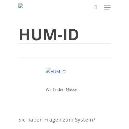
Skip
Menu
to
search
main
content
HUM-ID
Wir finden Nässe
Sie haben Fragen zum System?