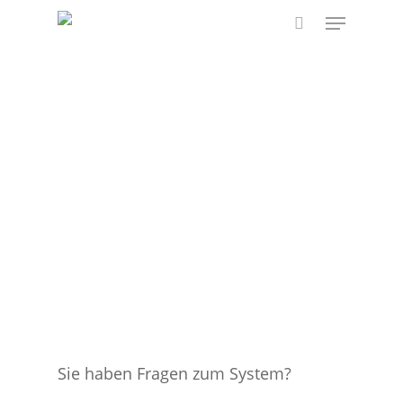
Skip
Menu
to
search
main
content
Sie haben Fragen zum System?