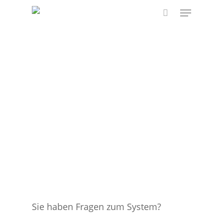
Skip
Menu
to
search
main
content
Sie haben Fragen zum System?