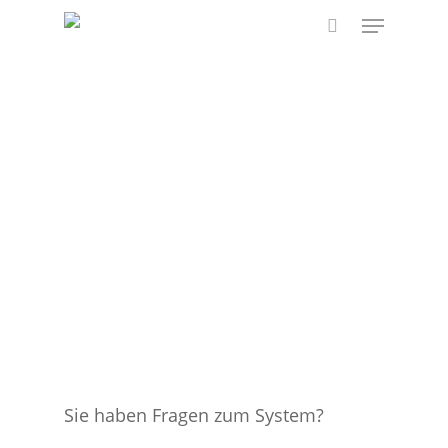
Skip
Menu
to
search
main
content
Sie haben Fragen zum System?