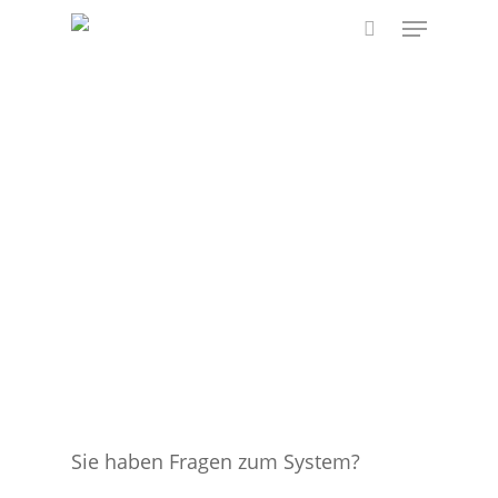
Skip
Menu
to
search
main
content
Sie haben Fragen zum System?