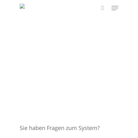
Skip
Menu
to
search
main
content
Sie haben Fragen zum System?