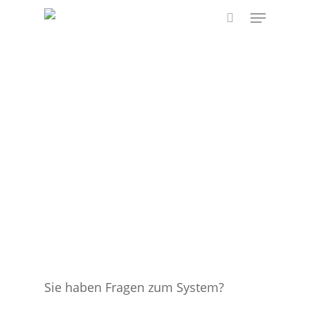
Skip
Menu
to
search
main
content
Sie haben Fragen zum System?