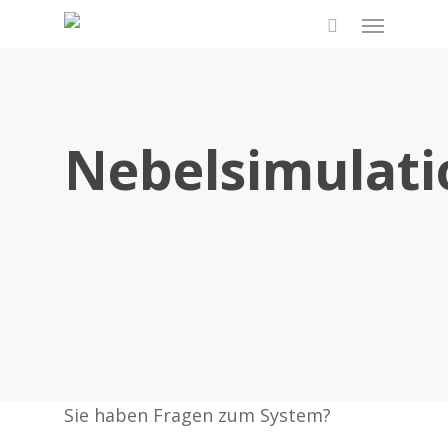
Skip
Menu
to
search
main
content
Nebelsimulati
Sie haben Fragen zum System?