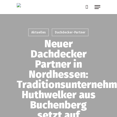
Skip
Menu
to
search
main
content
Aktuelles
Dachdecker-Partner
Neuer
Dachdecker
Partner in
Nordhessen:
Traditionsunterneh
Huthwelker aus
Buchenberg
setzt auf