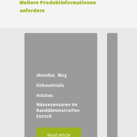
Weitere Produktinformationen
anfordern
Aktuelles
Blog
Einbaudetails
Holzbau
Aktuelle
Nässesensoren im
Hum-ID i
Randdämmstreifen
Estrich
HUM-ID 
Read Article
Rea