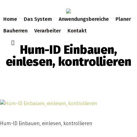
Skip
to
Home
Das System
Anwendungsbereiche
Planer
main
content
Bauherren
Verarbeiter
Kontakt
search
Hum-ID Einbauen,
einlesen, kontrollieren
Hum-ID Einbauen, einlesen, kontrollieren