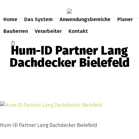
Skip
to
Home
Das System
Anwendungsbereiche
Planer
main
content
Bauherren
Verarbeiter
Kontakt
search
Hum-ID Partner Lang
Dachdecker Bielefeld
Hum-ID Partner Lang Dachdecker Bielefeld