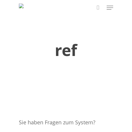
Skip
Menu
to
search
main
content
ref
Sie haben Fragen zum System?