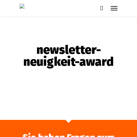
Skip
Menu
to
search
main
content
newsletter-
neuigkeit-award