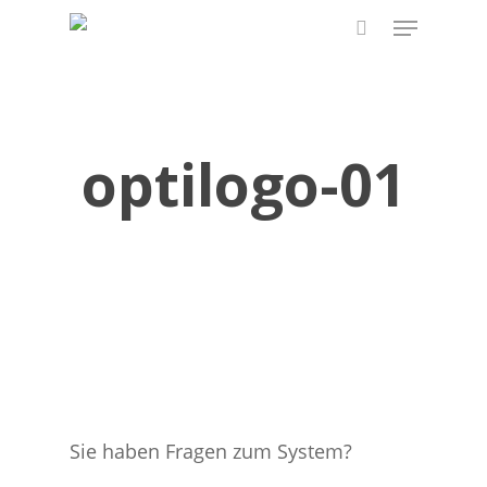
Skip
Menu
to
search
main
content
optilogo-01
Sie haben Fragen zum System?