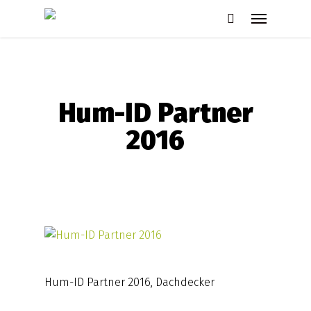
Skip
Menu
to
search
main
content
Hum-ID Partner
2016
Hum-ID Partner 2016, Dachdecker