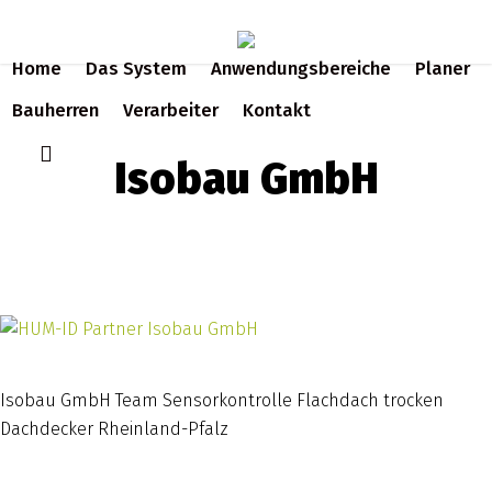
Skip
to
Home
Das System
Anwendungsbereiche
Planer
main
content
Bauherren
Verarbeiter
Kontakt
search
Isobau GmbH
Isobau GmbH Team Sensorkontrolle Flachdach trocken
Dachdecker Rheinland-Pfalz