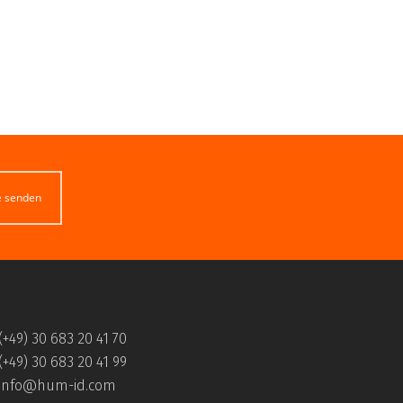
e senden
(+49) 30 683 20 41 70
(+49) 30 683 20 41 99
info@hum-id.com