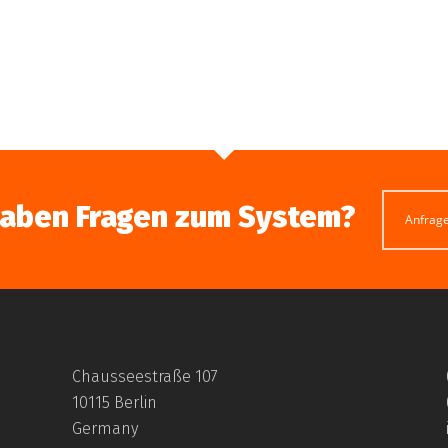
haben Fragen zum System?
Anfrag
Chausseestraße 107
10115 Berlin
Germany