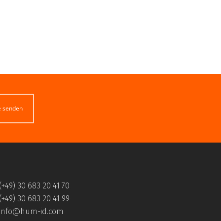
e senden
(+49) 30 683 20 41 70
(+49) 30 683 20 41 99
info@hum-id.com