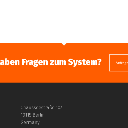
haben Fragen zum System?
Anfrag
Chausseestraße 107
10115 Berlin
Germany