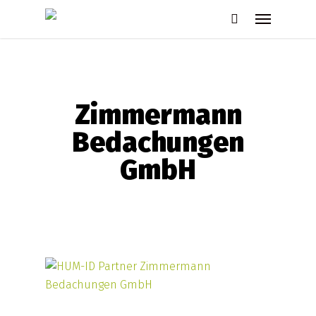
Skip
Menu
to
search
main
content
Zimmermann
Bedachungen
GmbH