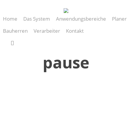
Skip
to
Home
Das System
Anwendungsbereiche
Planer
main
content
Bauherren
Verarbeiter
Kontakt
search
pause