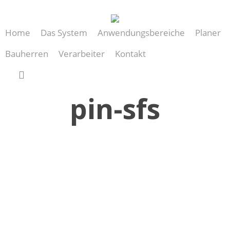
Skip
to
Home
Das System
Anwendungsbereiche
Planer
main
content
Bauherren
Verarbeiter
Kontakt
search
pin-sfs