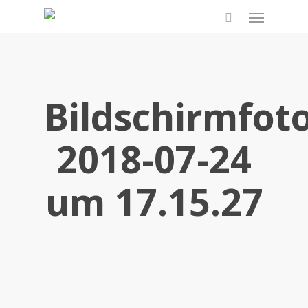
Skip
Menu
to
search
main
content
Bildschirmfot
2018-07-24
um 17.15.27