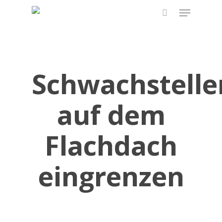
Skip
Menu
to
search
main
content
Schwachstelle
auf dem
Flachdach
eingrenzen