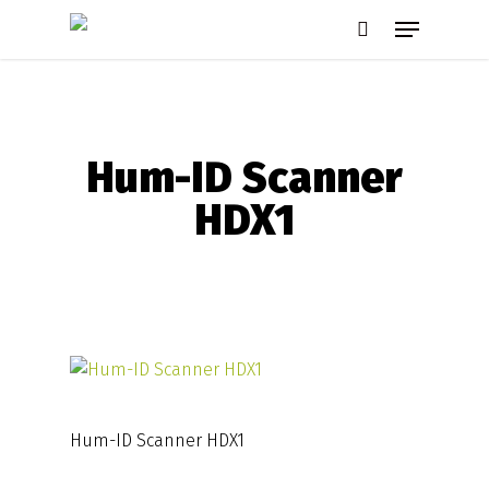
Skip
Menu
to
search
main
content
Hum-ID Scanner
HDX1
Hum-ID Scanner HDX1