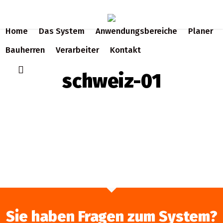
Skip
to
Home
Das System
Anwendungsbereiche
Planer
main
content
Bauherren
Verarbeiter
Kontakt
search
schweiz-01
Sie haben Fragen zum System?