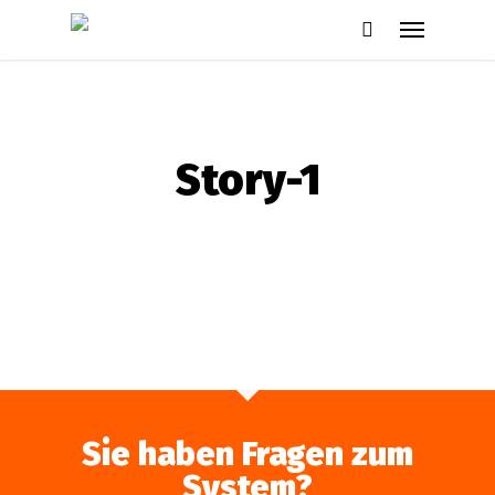
Skip
Menu
to
search
main
content
Story-1
Sie haben Fragen zum
System?