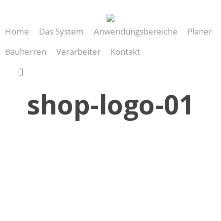
Skip
to
Home
Das System
Anwendungsbereiche
Planer
main
content
Bauherren
Verarbeiter
Kontakt
search
shop-logo-01