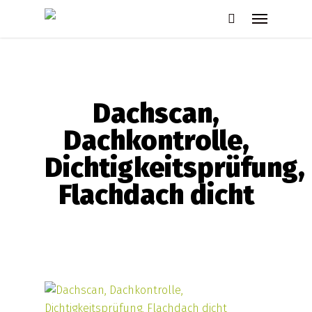
Skip
Menu
to
search
main
content
Dachscan,
Dachkontrolle,
Dichtigkeitsprüfung,
Flachdach dicht