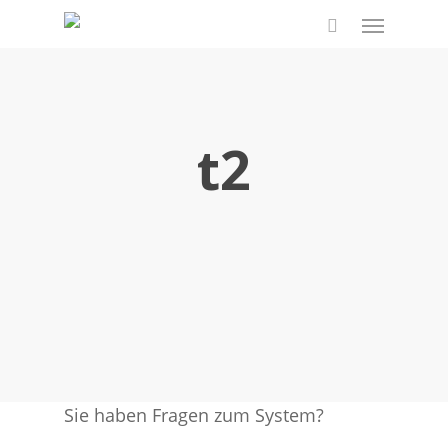
Skip
Menu
to
search
main
content
t2
Sie haben Fragen zum System?