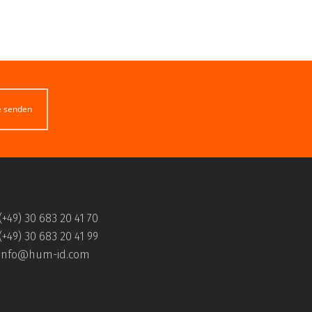
e senden
(+49) 30 683 20 41 70
 Bauen Wohnen Freizeit Sachsen erwähnt wird!
(+49) 30 683 20 41 99
info@hum-id.com