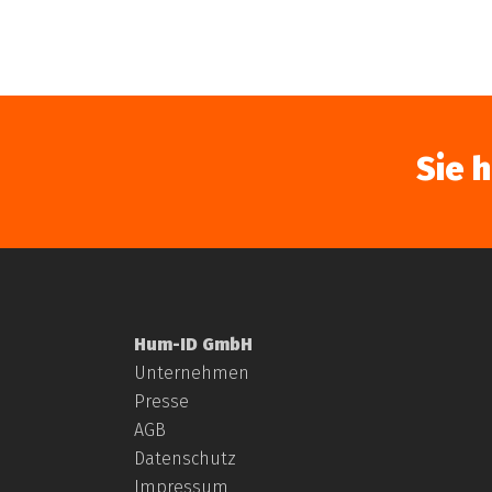
Sie 
Hum-ID GmbH
Wir freuen uns sehr, 
Unternehmen
Im Fokus: Ein spannend
Presse
AGB
Datenschutz
Read More
Impressum