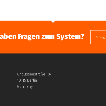
haben Fragen zum System?
Anfrag
Chausseestraße 107
dass HUM-ID in der aktuellen Ausgabe der Fachzeitschrift
10115 Berlin
es Goldbeck-Projekt in Leipzig.
Germany