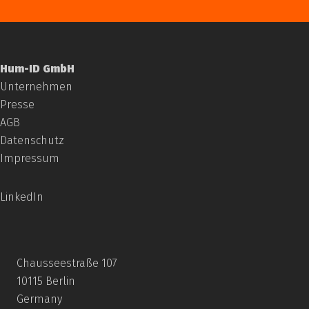
zur Übersicht “Messverfahren im
Hum-ID GmbH
Vergleich
Unternehmen
Presse
Read More
AGB
Datenschutz
Impressum
LinkedIn
Chausseestraße 107
10115 Berlin
Germany