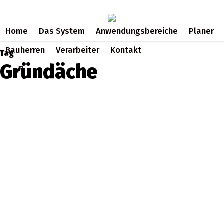
Skip
to
Home
Das System
Anwendungsbereiche
Planer
main
content
Bauherren
Verarbeiter
Kontakt
Tag
Gründäche
search