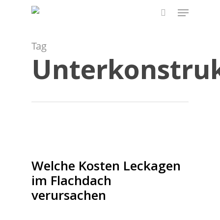
Skip
Menu
to
search
main
content
Tag
Unterkonstru
Welche Kosten Leckagen
im Flachdach
verursachen