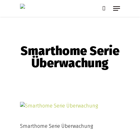
Skip
Menu
to
search
main
content
Smarthome Serie
Überwachung
Smarthome Serie Überwachung