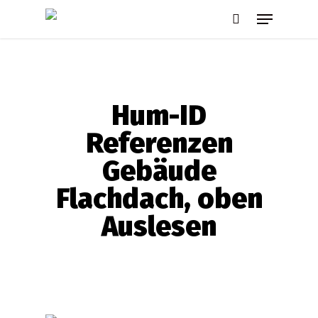
Skip
Menu
to
search
main
content
Hum-ID
Referenzen
Gebäude
Flachdach, oben
Auslesen