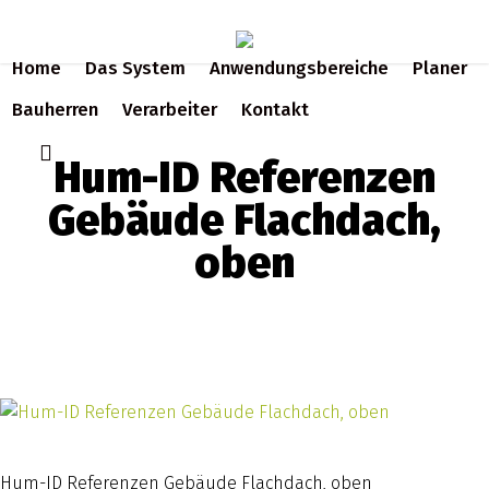
Skip
to
Home
Das System
Anwendungsbereiche
Planer
main
content
Bauherren
Verarbeiter
Kontakt
search
Hum-ID Referenzen
Gebäude Flachdach,
oben
Hum-ID Referenzen Gebäude Flachdach, oben