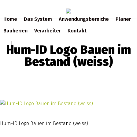
Skip
to
Home
Das System
Anwendungsbereiche
Planer
main
content
Bauherren
Verarbeiter
Kontakt
search
Hum-ID Logo Bauen im
Bestand (weiss)
Hum-ID Logo Bauen im Bestand (weiss)