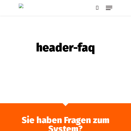
Skip
Menu
to
search
main
content
header-faq
Sie haben Fragen zum
System?