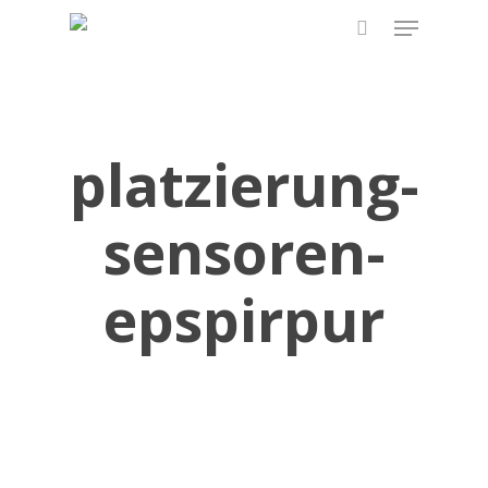
Skip
Menu
to
search
main
content
platzierung-
sensoren-
epspirpur