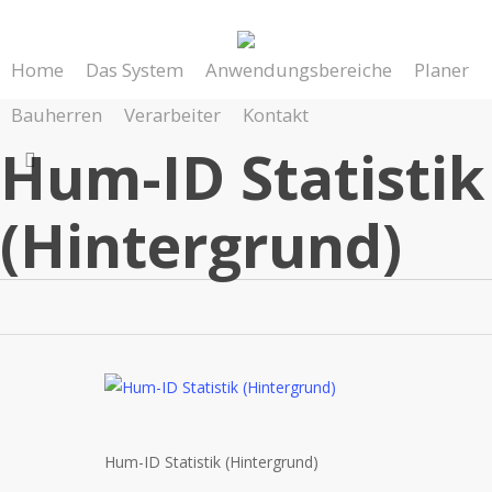
Skip
to
Home
Das System
Anwendungsbereiche
Planer
main
content
Bauherren
Verarbeiter
Kontakt
Hum-ID Statistik
search
(Hintergrund)
Hum-ID Statistik (Hintergrund)