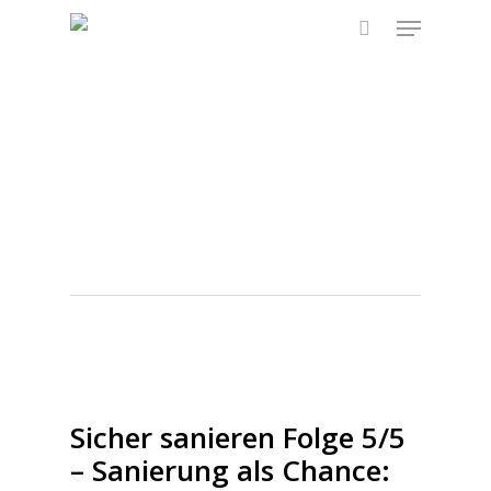
Skip
Menu
to
search
main
content
Tag
Gründach
Förderung
Sicher sanieren Folge 5/5
– Sanierung als Chance: