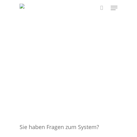
Skip
Menu
to
search
main
content
Sie haben Fragen zum System?