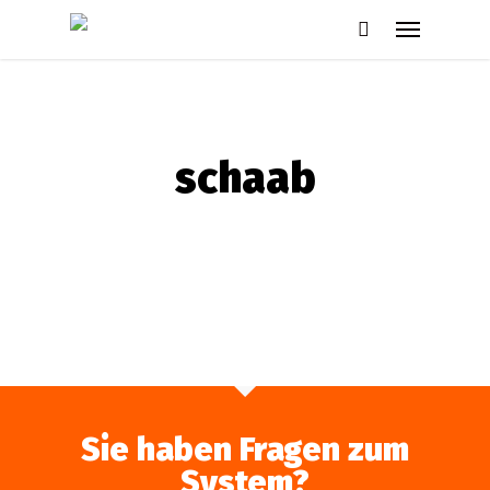
Skip
Menu
to
search
main
content
schaab
Sie haben Fragen zum
System?