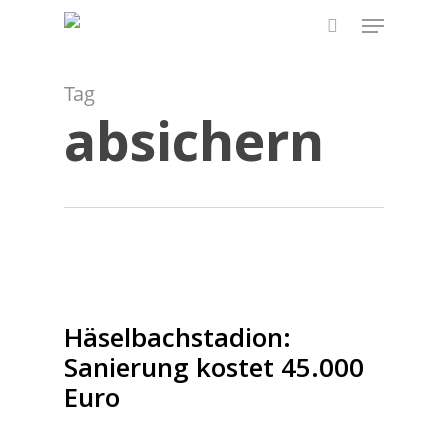
Skip
Menu
to
search
main
content
Tag
absichern
Häselbachstadion:
Sanierung kostet 45.000
Euro