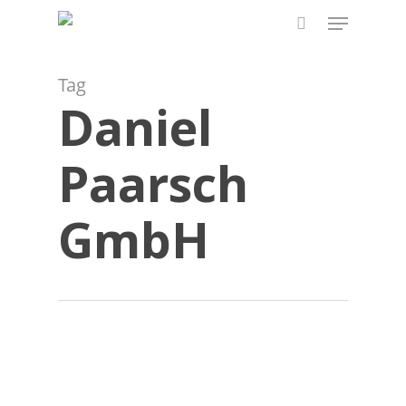
Skip
Menu
to
search
main
content
Tag
Daniel
Paarsch
GmbH