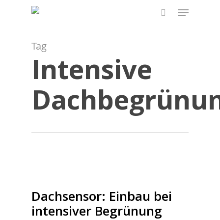
Skip
Menu
to
search
main
content
Tag
Intensive
Dachbegrünu
Dachsensor: Einbau bei
intensiver Begrünung