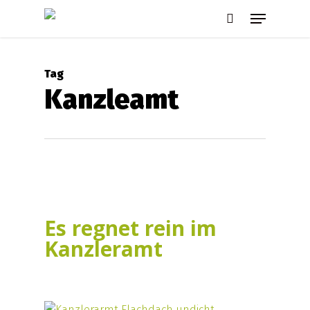
Skip
Menu
to
search
main
content
Tag
Kanzleamt
Es regnet rein im
Kanzleramt