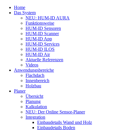
Close
Home
Menu
Das System
NEU: HUM-ID AURA
Funktionsweise
HUM-ID Sensoren
HUM-ID Scanner
HUM-ID App
HUM-ID Services
HUM-ID ILOS
HUM-ID Air
Aktuelle Referenzen
Videos
Anwendungsbereiche
Flachdach
Innenbereich
Holzbau
Planer
Übersicht
Planung
Kalkulation
NEU: Der Online Sensor-Planer
Integration
Einbaudetails Wand und Holz
Einbaudetails Boden