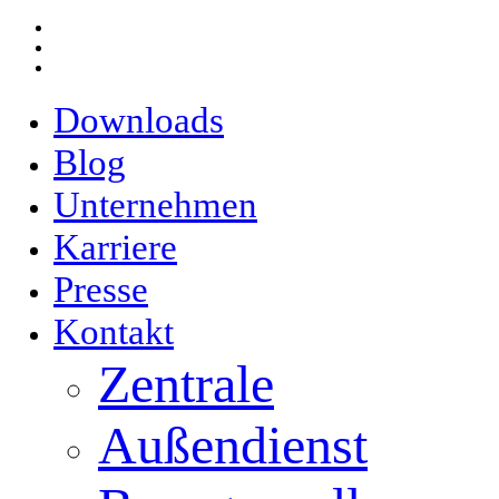
Skip
facebook
to
youtube
main
email
content
Downloads
Blog
Unternehmen
Karriere
Presse
Kontakt
Zentrale
Außendienst