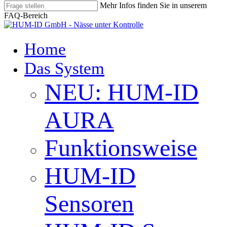
Mehr Infos finden Sie in unserem
FAQ-Bereich
Close
Search
search
Menu
Home
Das System
NEU: HUM-ID
AURA
Funktionsweise
HUM-ID
Sensoren