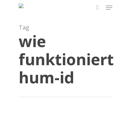
Skip
Menu
to
search
main
content
Tag
wie
funktioniert
hum-id