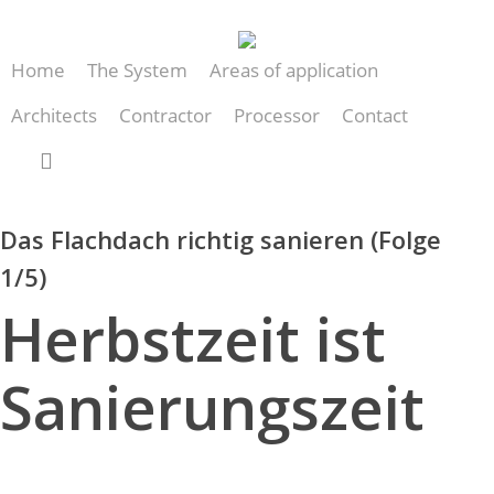
Skip
to
Home
The System
Areas of application
main
content
Architects
Contractor
Processor
Contact
search
Das Flachdach richtig sanieren (Folge
1/5)
Herbstzeit ist
Sanierungszeit